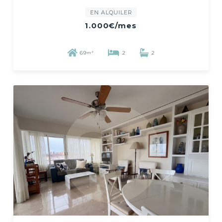
EN ALQUILER
1.000€
/mes
69
2
2
m²