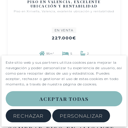
PISO EN VALENCIA, EXCELENTE
UBICACIÓN Y RENTABILIDAD
Piso en Xirivella, Valencia, excelente ubicación y rentabilidad
EN VENTA
227.000€
95
5
2
m²
Este sitio web y sus partners utiliza cookies para mejorar la
navegación y poder personalizar tu experiencia de usuario, así
como para recopilar datos de uso y estadísticos. Puedes
aceptar, rechazar o gestionar el uso de estas cookies en todo
momento, a través de nuestra página de cookies.
1
2
ACEPTAR TODAS
RECHAZAR
PERSONALIZAR
¿QUÉ SE NECESITA PARA