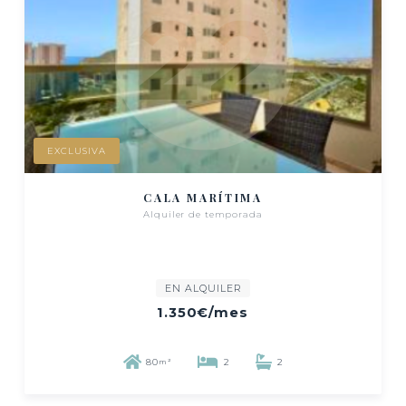
EXCLUSIVA
CALA MARÍTIMA
Alquiler de temporada
EN ALQUILER
1.350€
/mes
80
2
2
m²