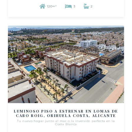
120
3
2
m²
LUMINOSO PISO A ESTRENAR EN LOMAS DE
CABO ROIG, ORIHUELA COSTA, ALICANTE
Tu nuevo hogar junto al mar o la inversión perfecta en la
Costa Blanca