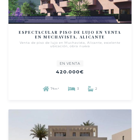
ESPECTACULAR PISO DE LUJO EN VENTA
EN MUCHAVISTA, ALICANTE
Venta de piso de lujo en Muchavista, Alicante, excelente
ubicación, obra nueva
EN VENTA
420.000€
74
3
2
m²