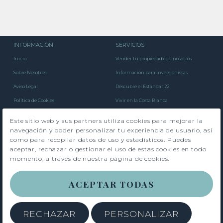
INFORMACIÓN
SERVICIOS
Inicio
Vender tu propiedad con nosotros
Sobre Nosotros
Información para inversionistas
Aviso Legal
Descubre el Estándar 22
Política de Cookies
Vivir en la Costa Blanca
Política de Privacidad
Luxury Living Blog
Este sitio web y sus partners utiliza cookies para mejorar la
Contacto
navegación y poder personalizar tu experiencia de usuario, así
como para recopilar datos de uso y estadísticos. Puedes
aceptar, rechazar o gestionar el uso de estas cookies en todo
PROPIEDADES EN ALICANTE
momento, a través de nuestra página de cookies.
Pisos en venta en Alicante
Villas con piscina privada en Alicante
ACEPTAR TODAS
Pisos en venta en Benidorm
Apartamentos en primera línea de playa en Benidorm
RECHAZAR
PERSONALIZAR
Pisos en venta en Villajoyosa