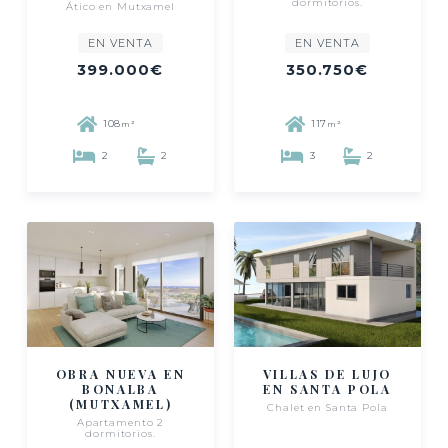
dormitorios.
Ático en Mutxamel
EN VENTA
EN VENTA
399.000€
350.750€
108
117
m²
m²
2
2
3
2
OBRA NUEVA EN
VILLAS DE LUJO
BONALBA
EN SANTA POLA
(MUTXAMEL)
Chalet en Santa Pola
Apartamento 2
dormitorios.