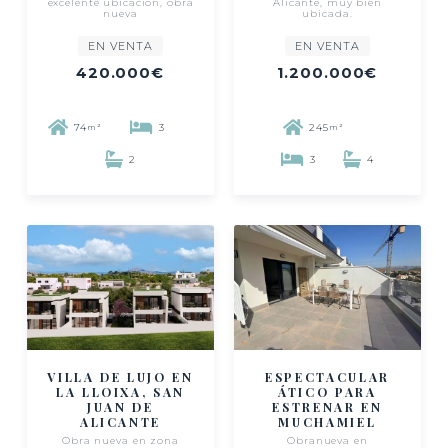
excelente ubicación, obra
Alicante, muy bien
nueva
ubicada.
EN VENTA
EN VENTA
420.000€
1.200.000€
74
3
245
m²
m²
2
3
4
VILLA DE LUJO EN
ESPECTACULAR
LA LLOIXA, SAN
ÁTICO PARA
JUAN DE
ESTRENAR EN
ALICANTE
MUCHAMIEL
Obra nueva en zona
Obranueva en