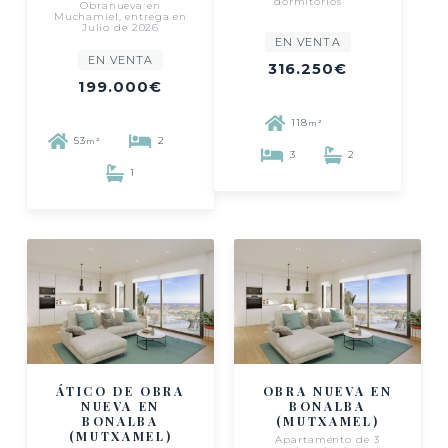
dormitorios
Obranueva en
Muchamiel, entrega en
Julio de 2026
EN VENTA
EN VENTA
316.250€
199.000€
118
m²
53
2
m²
3
2
1
ÁTICO DE OBRA
OBRA NUEVA EN
NUEVA EN
BONALBA
BONALBA
(MUTXAMEL)
(MUTXAMEL)
Apartamento de 3