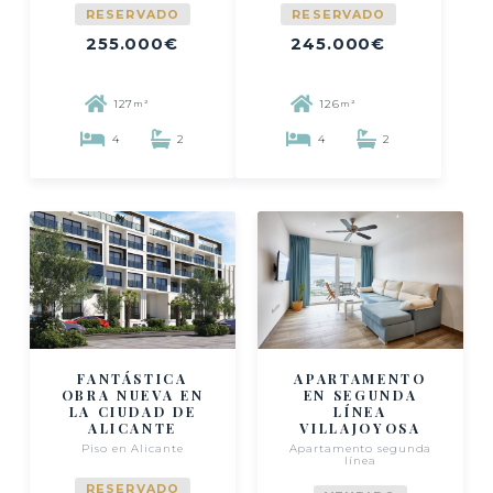
RESERVADO
RESERVADO
255.000€
245.000€
127
126
m²
m²
4
2
4
2
FANTÁSTICA
APARTAMENTO
OBRA NUEVA EN
EN SEGUNDA
LA CIUDAD DE
LÍNEA
ALICANTE
VILLAJOYOSA
Piso en Alicante
Apartamento segunda
línea
RESERVADO