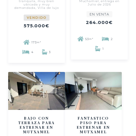
tranquila, muy bien
Muchamiel, entrega en
ubicada y muy
Julio de 2026
demandada, Villa de lujo
EN VENTA
VENDIDO
264.000€
575.000€
53
2
m²
173
m²
1
4
3
BAJO CON
FANTASTICO
TERRAZA PARA
PISO PARA
ESTRENAR EN
ESTRENAR EN
MUTXAMEL
MUTXAMEL