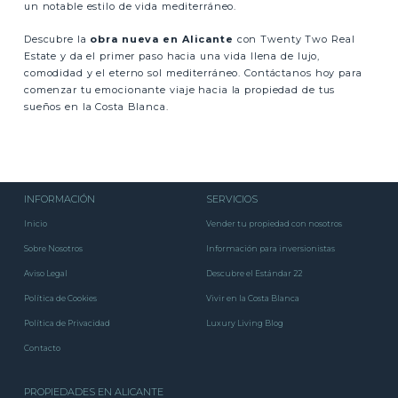
un notable estilo de vida mediterráneo.
Descubre la
obra nueva en Alicante
con Twenty Two Real
Estate y da el primer paso hacia una vida llena de lujo,
comodidad y el eterno sol mediterráneo. Contáctanos hoy para
comenzar tu emocionante viaje hacia la propiedad de tus
sueños en la Costa Blanca.
INFORMACIÓN
SERVICIOS
Inicio
Vender tu propiedad con nosotros
Sobre Nosotros
Información para inversionistas
Aviso Legal
Descubre el Estándar 22
Política de Cookies
Vivir en la Costa Blanca
Política de Privacidad
Luxury Living Blog
Contacto
PROPIEDADES EN ALICANTE