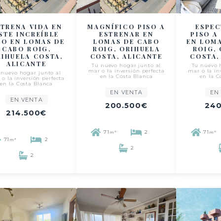
STRENA VIDA EN
MAGNÍFICO PISO A
ESPE
STE INCREÍBLE
ESTRENAR EN
PISO A
SO EN LOMAS DE
LOMAS DE CABO
EN LOM
CABO ROIG,
ROIG, ORIHUELA
ROIG,
IHUELA COSTA,
COSTA, ALICANTE
COSTA,
ALICANTE
Tu nuevo hogar junto al
Tu nuevo 
mar o la inversión perfecta
mar o la in
 nuevo hogar junto al
en la Costa Blanca
en la C
o la inversión perfecta
en la Costa Blanca
EN VENTA
EN
EN VENTA
200.500€
240
214.500€
71
2
71
m²
m²
71
2
m²
2
2