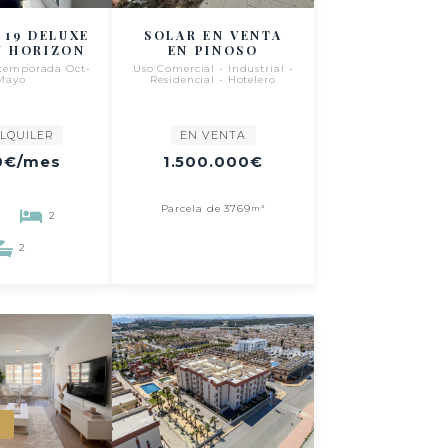
 19 DELUXE
SOLAR EN VENTA
 HORIZON
EN PINOSO
 temporada Oct-
Uso Comercial - Industrial -
Mayo
Residencial - Hotelero
LQUILER
EN VENTA
0€
/mes
1.500.000€
Parcela de 3769
m²
2
2