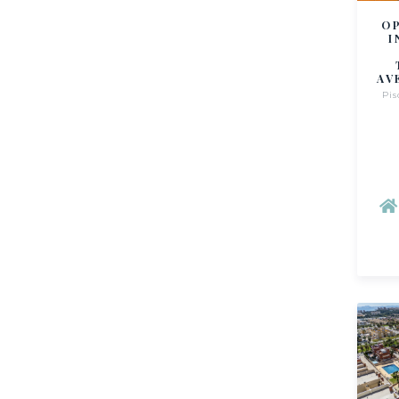
O
I
AV
Pis