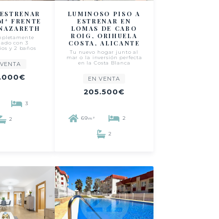
 ESTRENAR
LUMINOSO PISO A
 M² FRENTE
ESTRENAR EN
 NAZARETH
LOMAS DE CABO
ROIG, ORIHUELA
mpletamente
COSTA, ALICANTE
mado con 3
ios y 2 baños
Tu nuevo hogar junto al
mar o la inversión perfecta
en la Costa Blanca
 VENTA
.000€
EN VENTA
205.500€
3
69
2
m²
2
2