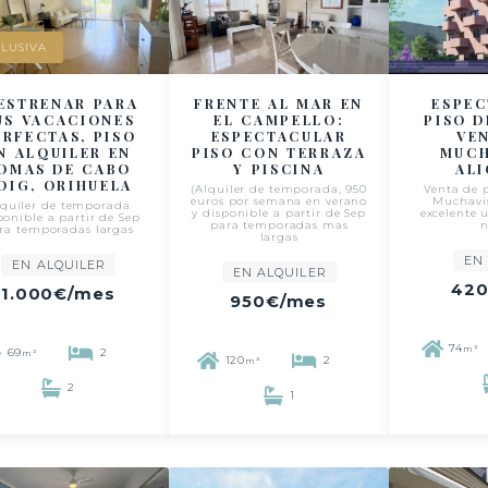
LUSIVA
ESTRENAR PARA
FRENTE AL MAR EN
ESPE
US VACACIONES
EL CAMPELLO:
PISO D
ERFECTAS, PISO
ESPECTACULAR
VE
N ALQUILER EN
PISO CON TERRAZA
MUCH
OMAS DE CABO
Y PISCINA
AL
OIG, ORIHUELA
(Alquiler de temporada, 950
Venta de p
euros por semana en verano
Muchavis
lquiler de temporada
y disponible a partir de Sep
excelente 
ponible a partir de Sep
para temporadas mas
ra temporadas largas
largas
EN
EN ALQUILER
EN ALQUILER
420
1.000€
/mes
950€
/mes
74
m²
69
2
m²
120
2
m²
2
1