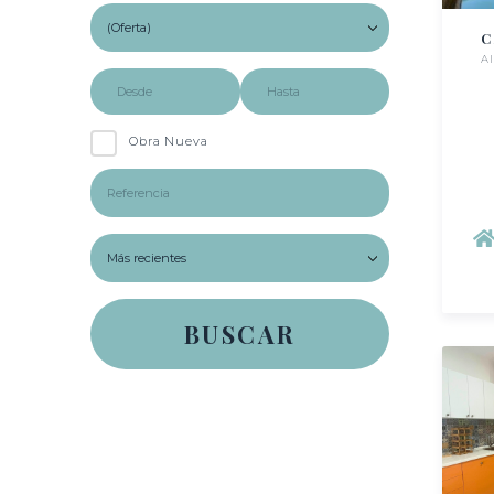
C
A
Obra Nueva