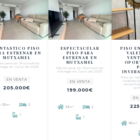
NTASTICO PISO
ESPECTACULAR
PISO E
RA ESTRENAR EN
PISO PARA
VALE
MUTXAMEL
ESTRENAR EN
VEN
MUTXAMEL
OPOR
anueva en Muchamiel,
trega en Julio de 2026
Obranueva en Muchamiel,
INVER
entrega en Julio de 2026
Piso en Val
EN VENTA
habitacio
EN VENTA
rendimie
205.000€
pri
199.000€
EN
53
2
m²
225
53
2
m²
1
1
95
m²