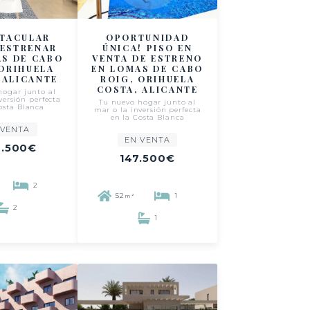
CTACULAR
OPORTUNIDAD
 ESTRENAR
ÚNICA! PISO EN
AS DE CABO
VENTA DE ESTRENO
 ORIHUELA
EN LOMAS DE CABO
 ALICANTE
ROIG, ORIHUELA
COSTA, ALICANTE
hogar junto al
versión perfecta
Tu nuevo hogar junto al
osta Blanca
mar o la inversión perfecta
en la Costa Blanca
 VENTA
EN VENTA
.500€
147.500€
2
52
1
m²
2
1