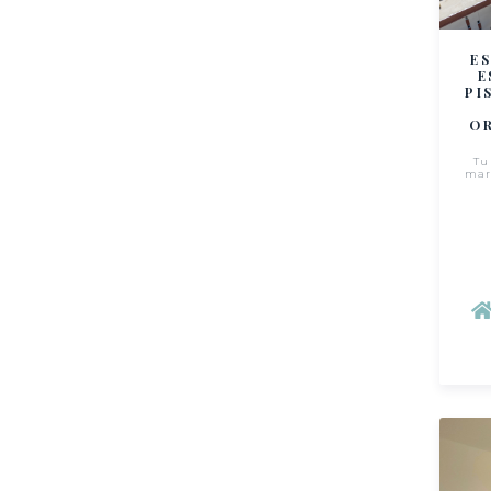
E
E
PI
OR
Tu
mar 