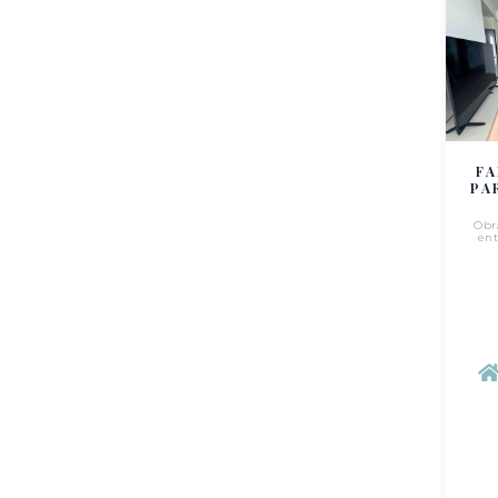
FA
PA
Obr
en