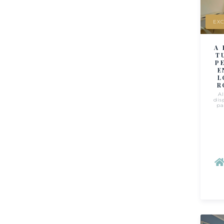
EXC
A 
T
P
E
L
R
A
dis
pa