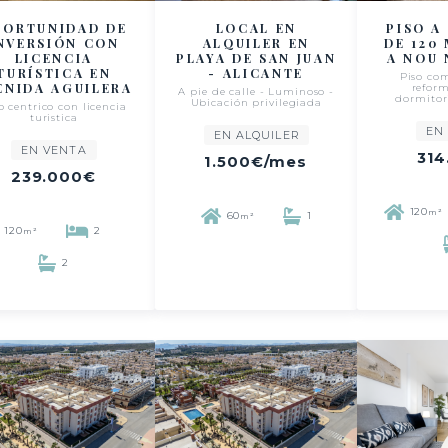
PORTUNIDAD DE
LOCAL EN
PISO A
NVERSIÓN CON
ALQUILER EN
DE 120
LICENCIA
PLAYA DE SAN JUAN
A NOU
TURÍSTICA EN
- ALICANTE
Piso co
ENIDA AGUILERA
refor
A pie de calle - Luminoso -
dormitor
Ubicación privilegiada
o centrico con licencia
turistica
EN
EN ALQUILER
EN VENTA
314
1.500€
/mes
239.000€
120
m²
60
1
m²
120
2
m²
2