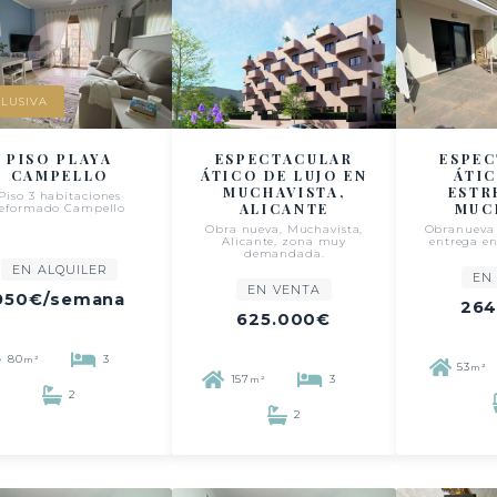
LUSIVA
PISO PLAYA
ESPECTACULAR
ESPE
CAMPELLO
ÁTICO DE LUJO EN
ÁTI
MUCHAVISTA,
ESTR
Piso 3 habitaciones
ALICANTE
MUC
reformado Campello
Obra nueva, Muchavista,
Obranueva
Alicante, zona muy
entrega en
demandada.
EN ALQUILER
EN
EN VENTA
950€
/semana
264
625.000€
80
3
m²
53
m²
157
3
m²
2
2