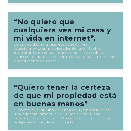
“No quiero que
cualquiera vea mi casa y
mi vida en internet”.
La privacidad es una preocupación real,
especialmente en propiedades de lujo. Muchos
propietarios no desean que vecinos, conocidos o
curiosos tengan acceso completo a fotos, información
o condiciones de venta.
“Quiero tener la certeza
de que mi propiedad está
en buenas manos”
El comprador de una vivienda de lujo no solo busca
una agencia inmobiliaria. Busca tranquilidad,
experiencia y confianza. Quiere sentir que la agencia
refleja la calidad de su propiedad.