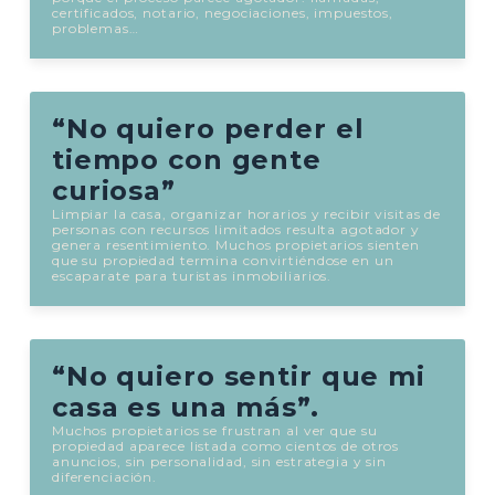
certificados, notario, negociaciones, impuestos,
problemas…
“No quiero perder el
tiempo con gente
curiosa”
Limpiar la casa, organizar horarios y recibir visitas de
personas con recursos limitados resulta agotador y
genera resentimiento. Muchos propietarios sienten
que su propiedad termina convirtiéndose en un
escaparate para turistas inmobiliarios.
“No quiero sentir que mi
casa es una más”.
Muchos propietarios se frustran al ver que su
propiedad aparece listada como cientos de otros
anuncios, sin personalidad, sin estrategia y sin
diferenciación.