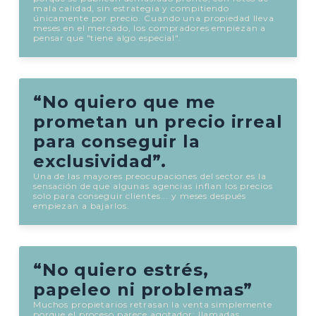
mala calidad, sin estrategia y compitiendo
únicamente por precio. Cuando una propiedad lleva
meses en el mercado, los compradores empiezan a
pensar que "tiene algo especial".
“No quiero que me
prometan un precio irreal
para conseguir la
exclusividad”.
Una de las mayores preocupaciones del sector es la
sensación de que algunas agencias inflan los precios
solo para conseguir clientes... y meses después
empiezan a bajarlos.
“No quiero estrés,
papeleo ni problemas”
Muchos propietarios retrasan la venta simplemente
porque el proceso parece agotador: llamadas,