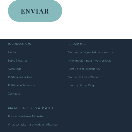
INFORMACIÓN
SERVICIOS
Inicio
Vender tu propiedad con nosotros
Sobre Nosotros
Información para inversionistas
Aviso Legal
Descubre el Estándar 22
Política de Cookies
Vivir en la Costa Blanca
Política de Privacidad
Luxury Living Blog
Contacto
PROPIEDADES EN ALICANTE
Pisos en venta en Alicante
Villas con piscina privada en Alicante