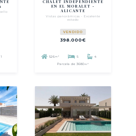
ENTE
CHALET INDEPENDIENTE
A
EN EL MORALET -
ALICANTE
ello
Vistas panorámicas - Excelente
estado
VENDIDO
398.000€
1
526
5
4
m²
Parcela de 3680
m²