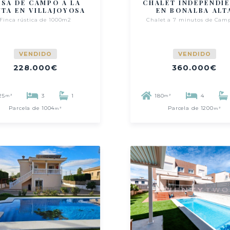
ASA DE CAMPO A LA
CHALET INDEPENDI
NTA EN VILLAJOYOSA
EN BONALBA ALT
Finca rústica de 1000m2
Chalet a 7 minutos de Camp
VENDIDO
VENDIDO
228.000€
360.000€
25
3
1
180
4
m²
m²
Parcela de 1004
Parcela de 1200
m²
m²