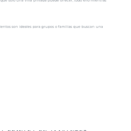
que solo una villa privada puede ofrecer, todo ello mientras
mientos son ideales para grupos o familias que buscan una