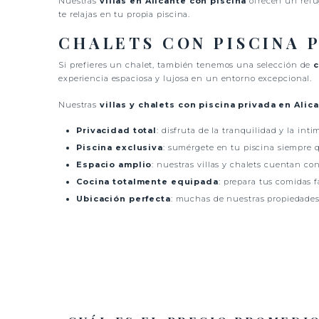
Nuestras
villas en Alicante con piscina
ofrecen un refug
te relajas en tu propia piscina.
CHALETS CON PISCINA 
Si prefieres un chalet, también tenemos una selección de
c
experiencia espaciosa y lujosa en un entorno excepcional.
Nuestras
villas y chalets con piscina privada en Alic
Privacidad total
: disfruta de la tranquilidad y la in
Piscina exclusiva
: sumérgete en tu piscina siempre qu
Espacio amplio
: nuestras villas y chalets cuentan con 
Cocina totalmente equipada
: prepara tus comidas 
Ubicación perfecta
: muchas de nuestras propiedades 