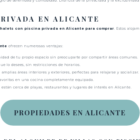
io de serenidad y comodidad. Disfruta de la privacidad y la exclusividad 
PRIVADA EN ALICANTE
halets con piscina privada en Alicante para comprar
. Estos aloja
ante
ofrecen numerosas ventajas:
timidad de tu propio espacio sin preocuparte por compartir áreas comunes.
e lo desees, sin restricciones de horarios.
amplias áreas interiores y exteriores, perfectas para relajarse y socializar.
favoritas en una cocina completamente equipada.
están cerca de playas, restaurantes y lugares de interés en Alicante.
PROPIEDADES EN ALICANTE