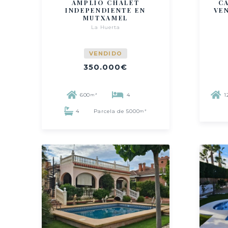
AMPLIO CHALET
C
INDEPENDIENTE EN
VE
MUTXAMEL
La Huerta
VENDIDO
350.000€
600
4
1
m²
4
Parcela de 5000
m²