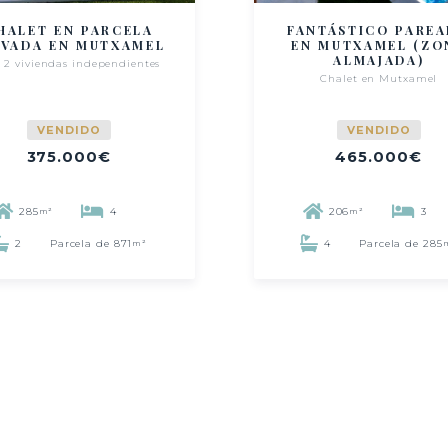
HALET EN PARCELA
FANTÁSTICO PARE
IVADA EN MUTXAMEL
EN MUTXAMEL (ZO
ALMAJADA)
 2 viviendas independientes
Chalet en Mutxamel
VENDIDO
VENDIDO
375.000€
465.000€
285
4
206
3
m²
m²
2
Parcela de 871
4
Parcela de 285
m²