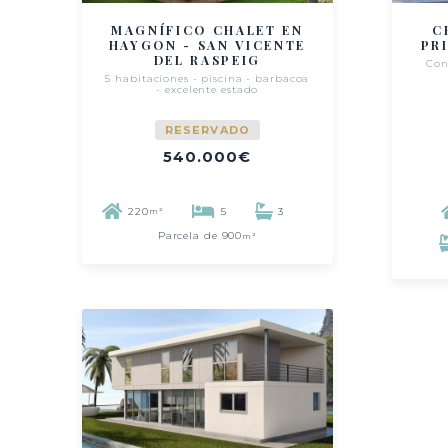
MAGNÍFICO CHALET EN
C
HAYGON - SAN VICENTE
PR
DEL RASPEIG
Con
5 habitaciones - piscina - barbacoa
- excelente estado
RESERVADO
540.000€
220
5
3
m²
Parcela de 900
m²