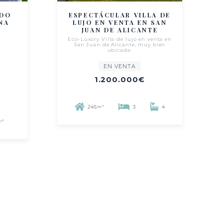
ADO
ESPECTÁCULAR VILLA DE
NA
LUJO EN VENTA EN SAN
JUAN DE ALICANTE
Eco-Luxory Villa de lujo en venta en
San Juan de Alicante, muy bien
ubicada.
EN VENTA
1.200.000€
245
3
4
m²
m²