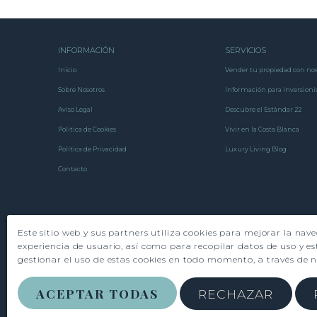
INFORMACIÓN
SERVICIOS
Inicio
Vender tu propiedad con nos
Sobre Nosotros
Información para inversioni
Aviso Legal
Descubre el Estándar 22
Política de Cookies
Vivir en la Costa Blanca
Política de Privacidad
Luxury Living Blog
Contacto
Este sitio web y sus partners utiliza cookies para mejorar la nav
experiencia de usuario, así como para recopilar datos de uso y es
gestionar el uso de estas cookies en todo momento, a través de 
ACEPTAR TODAS
RECHAZAR