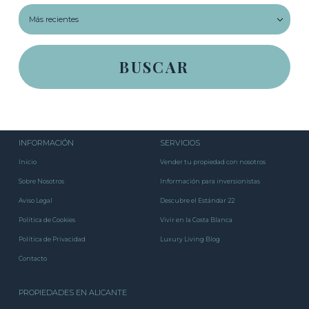
INFORMACIÓN
SERVICIOS
Inicio
Vender tu propiedad con nosotros
Sobre Nosotros
Información para inversionistas
Aviso Legal
Descubre el Estándar 22
Política de Cookies
Vivir en la Costa Blanca
Política de Privacidad
Luxury Living Blog
Contacto
PROPIEDADES EN ALICANTE