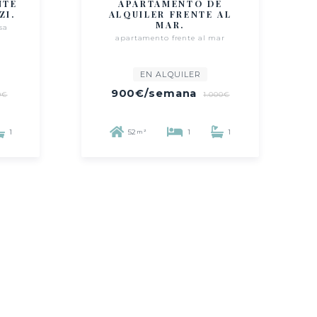
NTE
APARTAMENTO DE
ZI.
ALQUILER FRENTE AL
MAR.
sa
apartamento frente al mar
EN ALQUILER
900€
/semana
0€
1.000€
1
52
1
1
m²