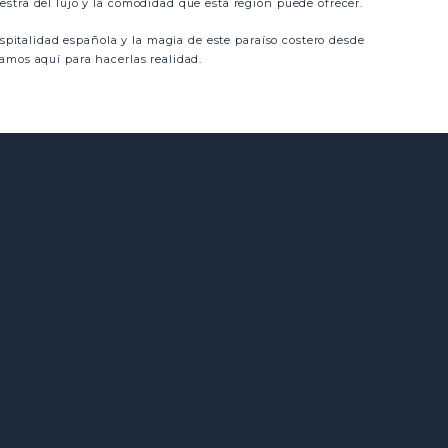
stra del lujo y la comodidad que esta región puede ofrecer.
ospitalidad española y la magia de este paraíso costero desde
amos aquí para hacerlas realidad.