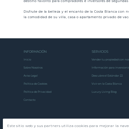
destino favorito para compradores e inversores de segundas 
Disfrute de la belleza y el encanto de la Costa Blanca con n
la comodidad de su villa, casa o apartamento privado de vac
INFORMACIÓN
SERVICIOS
Inicio
Vender tu propiedad con nos
Sobre Nosotros
Información para inversioni
Aviso Legal
Descubre el Estándar 22
Política de Cookies
Vivir en la Costa Blanca
Política de Privacidad
Luxury Living Blog
Contacto
Este sitio web y sus partners utiliza cookies para mejorar la nav