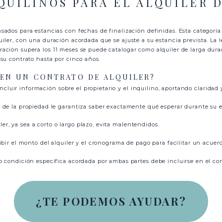
QUILINOS PARA EL ALQUILER 
ados para estancias con fechas de finalización definidas. Esta categoría
uiler, con una duración acordada que se ajuste a su estancia prevista. La 
ración supera los 11 meses se puede catalogar como alquiler de larga duraci
 su contrato hasta por cinco años.
 EN UN CONTRATO DE ALQUILER?
incluir información sobre el propietario y el inquilino, aportando claridad
 de la propiedad le garantiza saber exactamente qué esperar durante su e
ler, ya sea a corto o largo plazo, evita malentendidos.
ibir el monto del alquiler y el cronograma de pago para facilitar un acuerd
 o condición específica acordada por ambas partes debe incluirse en el con
¿TE PODEMOS AYUDAR?