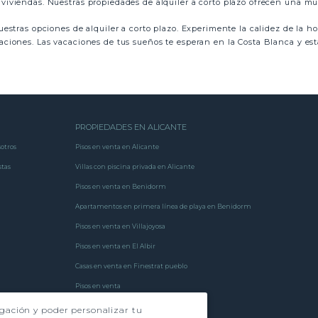
viviendas. Nuestras propiedades de alquiler a corto plazo ofrecen una mue
uestras opciones de alquiler a corto plazo. Experimente la calidez de la h
aciones. Las vacaciones de tus sueños te esperan en la Costa Blanca y est
PROPIEDADES EN ALICANTE
otros
Pisos en venta en Alicante
stas
Villas con piscina privada en Alicante
Pisos en venta en Benidorm
Apartamentos en primera línea de playa en Benidorm
Pisos en venta en Villajoyosa
Pisos en venta en El Albir
Casas en venta en Finestrat pueblo
Pisos en venta
Pisos de obra nueva
egación y poder personalizar tu