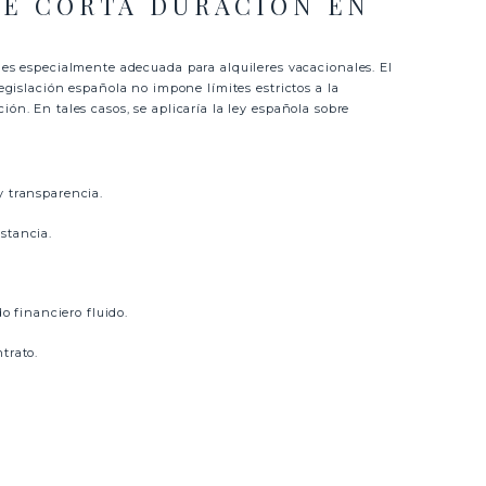
DE CORTA DURACIÓN EN
 es especialmente adecuada para alquileres vacacionales. El
legislación española no impone límites estrictos a la
ón. En tales casos, se aplicaría la ley española sobre
 y transparencia.
stancia.
o financiero fluido.
trato.