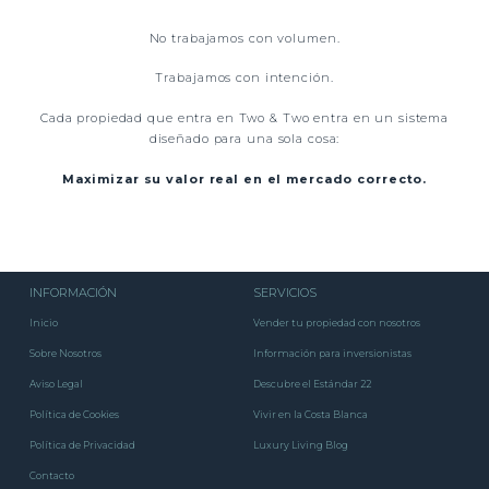
No trabajamos con volumen.
Trabajamos con intención.
Cada propiedad que entra en Two & Two entra en un sistema
diseñado para una sola cosa:
Maximizar su valor real en el mercado correcto.
INFORMACIÓN
SERVICIOS
Inicio
Vender tu propiedad con nosotros
Sobre Nosotros
Información para inversionistas
Aviso Legal
Descubre el Estándar 22
Política de Cookies
Vivir en la Costa Blanca
Política de Privacidad
Luxury Living Blog
Contacto