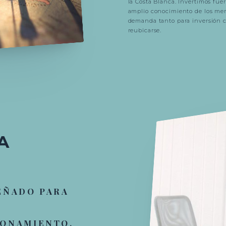
la Costa Blanca. Invertimos fu
amplio conocimiento de los mer
demanda tanto para inversión 
reubicarse.
A
EÑADO PARA
IONAMIENTO.