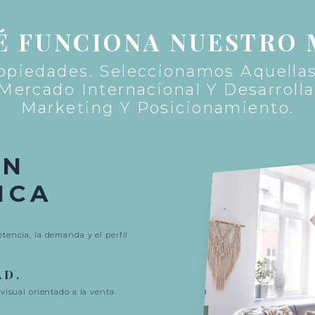
É FUNCIONA NUESTRO
opiedades. Seleccionamos Aquell
Mercado Internacional Y Desarrolla
Marketing Y Posicionamiento.
ÓN
ICA
tencia, la demanda y el perfil
AD.
visual orientado a la venta.