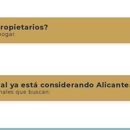
ropietarios?
hogar.
al ya está considerando Alicante
nales que buscan: