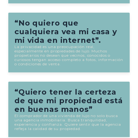
“No quiero que
cualquiera vea mi casa y
mi vida en internet”.
La privacidad es una preocupación real,
especialmente en propiedades de lujo. Muchos
propietarios no desean que vecinos, conocidos o
curiosos tengan acceso completo a fotos, información
o condiciones de venta.
“Quiero tener la certeza
de que mi propiedad está
en buenas manos”
El comprador de una vivienda de lujo no solo busca
una agencia inmobiliaria. Busca tranquilidad,
experiencia y confianza. Quiere sentir que la agencia
refleja la calidad de su propiedad.