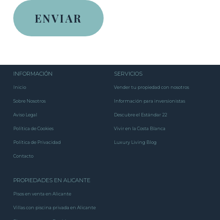
INFORMACIÓN
SERVICIOS
Inicio
Vender tu propiedad con nosotros
Sobre Nosotros
Información para inversionistas
Aviso Legal
Descubre el Estándar 22
Política de Cookies
Vivir en la Costa Blanca
Política de Privacidad
Luxury Living Blog
Contacto
PROPIEDADES EN ALICANTE
Pisos en venta en Alicante
Villas con piscina privada en Alicante