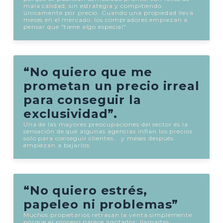
mala calidad, sin estrategia y compitiendo
únicamente por precio. Cuando una propiedad lleva
meses en el mercado, los compradores empiezan a
pensar que "tiene algo especial".
“No quiero que me
prometan un precio irreal
para conseguir la
exclusividad”.
Una de las mayores preocupaciones del sector es la
sensación de que algunas agencias inflan los precios
solo para conseguir clientes... y meses después
empiezan a bajarlos.
“No quiero estrés,
papeleo ni problemas”
Muchos propietarios retrasan la venta simplemente
porque el proceso parece agotador: llamadas,