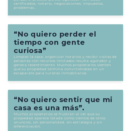
certificados, notario, negociaciones, impuestos,
problemas…
“No quiero perder el
tiempo con gente
curiosa”
Limpiar la casa, organizar horarios y recibir visitas de
personas con recursos limitados resulta agotador y
genera resentimiento. Muchos propietarios sienten
que su propiedad termina convirtiéndose en un
escaparate para turistas inmobiliarios.
“No quiero sentir que mi
casa es una más”.
Muchos propietarios se frustran al ver que su
propiedad aparece listada como cientos de otros
anuncios, sin personalidad, sin estrategia y sin
diferenciación.