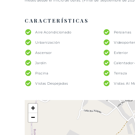
meses desde el inicio de obras. (Final de Septiembre de 202
CARACTERÍSTICAS
Aire Acondicionado
Persianas
Urbanización
Videoporte
Ascensor
Exterior
Jardín
Calentador 
Piscina
Terraza
Vistas Despejadas
Vistas Al M
+
−