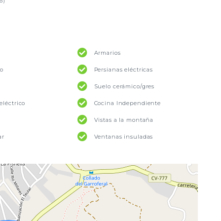
6)
Armarios
ro
Persianas eléctricas
Suelo cerámico/gres
eléctrico
Cocina Independiente
Vistas a la montaña
ar
Ventanas insuladas