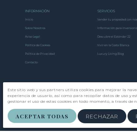
INFORMACIÓN
SERVICIOS
Inicio
Vender tu propiedad con nos
Sobre Nosotros
Información para inversioni
Aviso Legal
Descubre el Estándar 22
Política de Cookies
Vivir en la Costa Blanca
Política de Privacidad
Luxury Living Blog
Contacto
Este sitio web y sus partners utiliza cookies para mejorar la nav
experiencia de usuario, así como para recopilar datos de uso y es
gestionar el uso de estas cookies en todo momento, a través de 
ACEPTAR TODAS
RECHAZAR
© 2026 Spain22 · Creado con
Vendomia
.