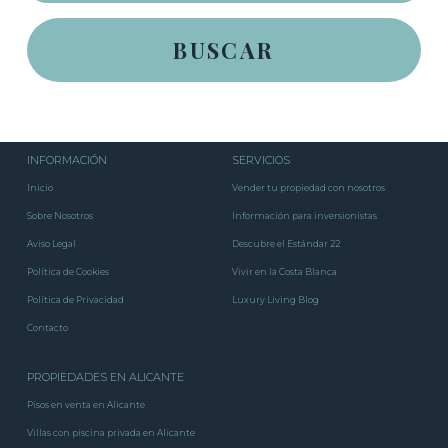
INFORMACIÓN
SERVICIOS
Inicio
Vender tu propiedad con nosotros
Sobre Nosotros
Información para inversionistas
Aviso Legal
Descubre el Estándar 22
Política de Cookies
Vivir en la Costa Blanca
Política de Privacidad
Luxury Living Blog
Contacto
PROPIEDADES EN ALICANTE
Pisos en venta en Alicante
Villas con piscina privada en Alicante