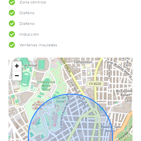
Zona céntrica
Diáfano
Diáfano
Inducción
Ventanas insuladas
+
−