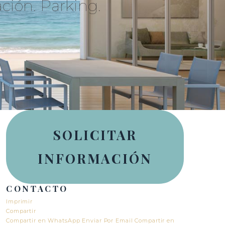
ción. Parking.
SOLICITAR
INFORMACIÓN
CONTACTO
Imprimir
Compartir
Compartir en WhatsApp
Enviar Por Email
Compartir en