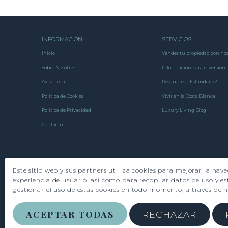
INFORMACIÓN
SERVICIOS
Inicio
Vender tu propiedad con nos
Sobre Nosotros
Información para inversioni
Aviso Legal
Descubre el Estándar 22
Política de Cookies
Vivir en la Costa Blanca
Política de Privacidad
Luxury Living Blog
Contacto
Este sitio web y sus partners utiliza cookies para mejorar la nav
experiencia de usuario, así como para recopilar datos de uso y es
gestionar el uso de estas cookies en todo momento, a través de 
ACEPTAR TODAS
RECHAZAR