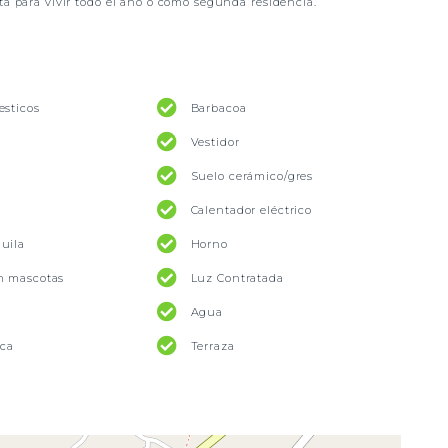
ta para vivir todo el año o como segunda residencia.
esticos
Barbacoa
Vestidor
Suelo cerámico/gres
Calentador eléctrico
uila
Horno
n mascotas
Luz Contratada
Agua
ica
Terraza