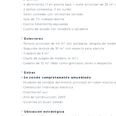
• 4 dormitorios (1 en planta baja + suite principal de 35 m² 
• 2 baños completos (1 en suite)
• Salón comedor con chimenea cerrada
• Sala de TV independiente
• Cocina totalmente equipada
• Cuarto de lavado con lavadora y secadora
?
Exteriores
• Terraza principal de 45 m² con barbacoa, pérgola de made
• Segunda terraza de 30 m² con espacio para piscina
• Trastero de 9 m²
• Casita de juegos de madera (4 m²)
• Cabaña de 12 m² ideal como gimnasio, taller o despacho
?
Extras
• Se vende completamente amueblado
• Muebles de calidad: dormitorio principal en roble macizo 
• Calefacción individual eléctrica
• Orientación sur
• Año de construcción: 2003
• Vivienda en buen estado
?
Ubicación estratégica