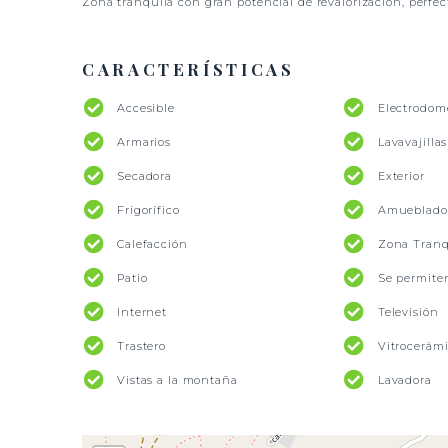
Zona tranquila con gran potencial de revalorización, perfec
CARACTERÍSTICAS
Accesible
Electrodom
Armarios
Lavavajillas
Secadora
Exterior
Frigorífico
Amueblado
Calefacción
Zona Tranq
Patio
Se permite
Internet
Televisión
Trastero
Vitrocerám
Vistas a la montaña
Lavadora