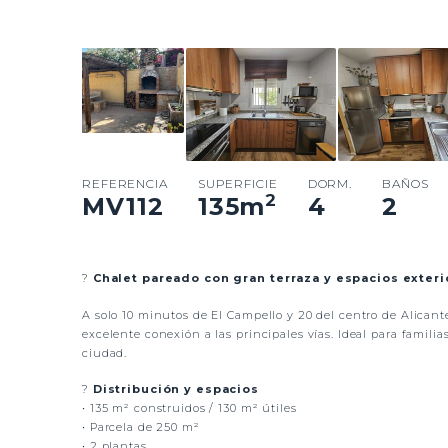
REFERENCIA
SUPERFICIE
DORM.
BAÑOS
2
MV112
135
m
4
2
?
Chalet pareado con gran terraza y espacios exteri
A solo 10 minutos de El Campello y 20 del centro de Alican
excelente conexión a las principales vías. Ideal para famili
ciudad.
?
Distribución y espacios
• 135 m² construidos / 130 m² útiles
• Parcela de 250 m²
• 2 plantas