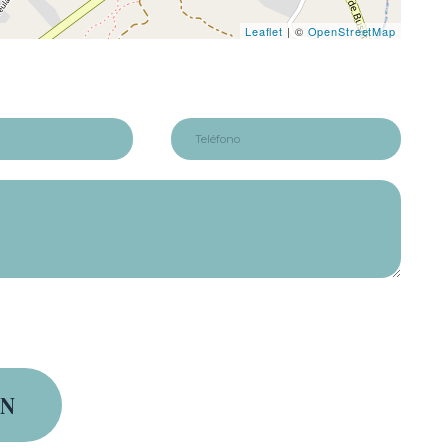
Leaflet
| ©
OpenStreetMap