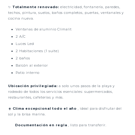
✨
Totalmente renovado:
electricidad, fontanería, paredes,
techos, pintura, suelos, baños completos, puertas, ventanales y
cocina nueva.
Ventanas de aluminio Climalit
2 A/C
Luces Led
2 Habitaciones (1 suite)
2 baños
Balcón al exterior
Patio interno
Ubicación privilegiada:
a solo unos pasos de la playa y
rodeado de todos los servicios esenciales: supermercados,
restaurantes, cafeterías y más.
☀️
Clima excepcional todo el año
, ideal para disfrutar del
sol y la brisa marina.
Documentación en regla
, listo para transferir.