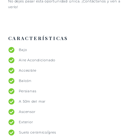
No dejes pasar esta oportunidad única. ¡Contáctanos y ven a
verlo!
CARACTERÍSTICAS
Bajo
Aire Acondicionado
Accesible
Balcón
Persianas
A 50m del mar
Ascensor
Exterior
Suelo cerámico/gres