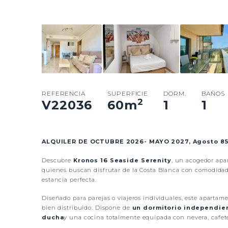
REFERENCIA
SUPERFICIE
DORM.
BAÑOS
2
V22036
60
m
1
1
ALQUILER DE OCTUBRE 2026- MAYO 2027, Agosto 85
Descubre
Kronos 16 Seaside Serenity
, un acogedor apa
quienes buscan disfrutar de la Costa Blanca con comodidad,
estancia perfecta.
Diseñado para parejas o viajeros individuales, este apart
bien distribuido. Dispone de
un dormitorio independie
ducha
y una cocina totalmente equipada con nevera, cafeter