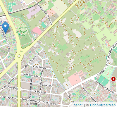
Leaflet
| ©
OpenStreetMap