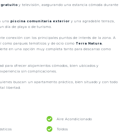
 gratuito
y televisión, asegurando una estancia cómoda durante
 a una
piscina comunitaria exterior
y una agradable terraza,
un día de playa o de turismo.
e conexión con los principales puntos de interés de la zona. A
sí como parques temáticos y de ocio como
Terra Natura
,
nvierte en una opción muy completa tanto para descanso como
d para ofrecer alojamientos cómodos, bien ubicados y
xperiencia sin complicaciones.
quienes buscan un apartamento práctico, bien situado y con todo
al libertad.
Aire Acondicionado
esticos
Toldos