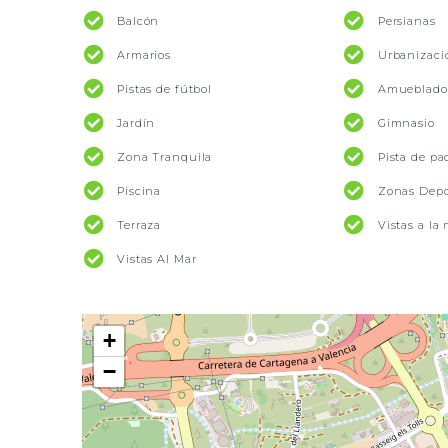
Balcón
Persianas
Armarios
Urbanizaci
Pistas de fútbol
Amueblado
Jardín
Gimnasio
Zona Tranquila
Pista de pa
Piscina
Zonas Depo
Terraza
Vistas a la
Vistas Al Mar
+
−