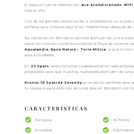
El espacio cuenta además con
aire acondicionado
,
WiFi
todo el año.
Uno de los grandes atractivos de la propiedad es su acceso
perfecta para relajarse bajo el sol mediterráneo después de 
Su ubicación en Benidorm permite disfrutar de una excelent
pocos minutos en coche encontrarás la Playa de Levante, a
Aqualandia
,
Aqua Natura
y
Terra Mítica
, lo que lo co
para actividades.
En
22 Spain
, seleccionamos cuidadosamente cada propieda
preparados para que nuestros huéspedes disfruten de una e
Kronos 16 Seaside Serenity
es la opción perfecta para 
lo necesario para disfrutar de unos días en Benidorm con tot
CARACTERÍSTICAS
Exclusiva
16 Planta
Accesible
Electrodom