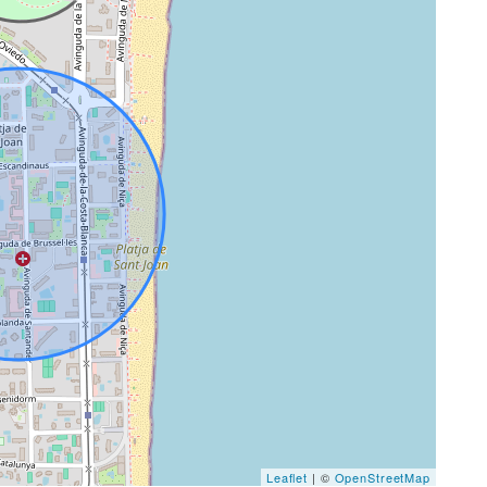
Leaflet
| ©
OpenStreetMap