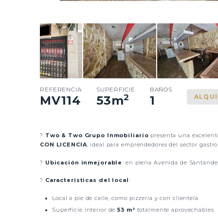
REFERENCIA
SUPERFICIE
BAÑOS
2
ALQU
MV114
53
m
1
?
Two & Two Grupo Inmobiliario
presenta una excelente
CON LICENCIA
, ideal para emprendedores del sector gastr
?
Ubicación inmejorable
: en plena Avenida de Santander
?
Características del local
:
Local a pie de calle, como pizzería y con clientela
Superficie interior de
53 m²
totalmente aprovechables