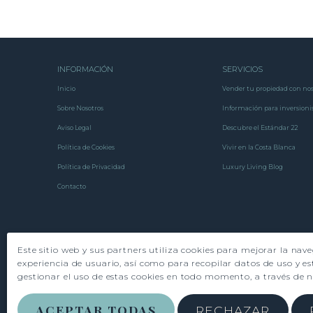
INFORMACIÓN
SERVICIOS
Inicio
Vender tu propiedad con nos
Sobre Nosotros
Información para inversioni
Aviso Legal
Descubre el Estándar 22
Política de Cookies
Vivir en la Costa Blanca
Política de Privacidad
Luxury Living Blog
Contacto
Este sitio web y sus partners utiliza cookies para mejorar la nav
experiencia de usuario, así como para recopilar datos de uso y es
gestionar el uso de estas cookies en todo momento, a través de 
ACEPTAR TODAS
RECHAZAR