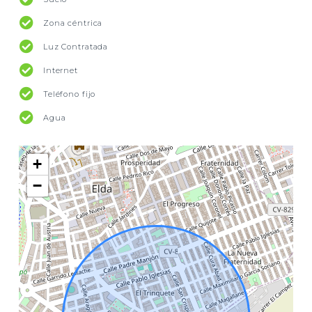
Zona céntrica
Luz Contratada
Internet
Teléfono fijo
Agua
+
−