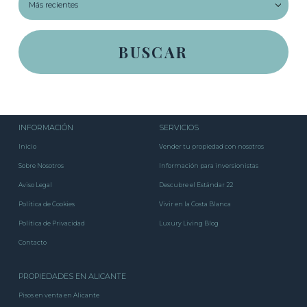
INFORMACIÓN
SERVICIOS
Inicio
Vender tu propiedad con nosotros
Sobre Nosotros
Información para inversionistas
Aviso Legal
Descubre el Estándar 22
Política de Cookies
Vivir en la Costa Blanca
Política de Privacidad
Luxury Living Blog
Contacto
PROPIEDADES EN ALICANTE
Pisos en venta en Alicante