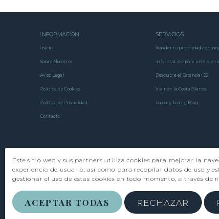
INFORMACIÓN
SERVICIOS
Inicio
Vender tu propiedad con nos
Sobre Nosotros
Información para inversioni
Aviso Legal
Descubre el Estándar 22
Política de Cookies
Vivir en la Costa Blanca
Política de Privacidad
Luxury Living Blog
Contacto
Este sitio web y sus partners utiliza cookies para mejorar la nav
experiencia de usuario, así como para recopilar datos de uso y es
gestionar el uso de estas cookies en todo momento, a través de 
ACEPTAR TODAS
RECHAZAR