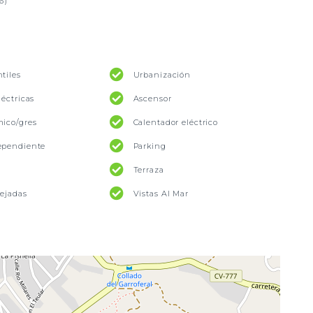
6)
tiles
Urbanización
léctricas
Ascensor
mico/gres
Calentador eléctrico
ependiente
Parking
Terraza
pejadas
Vistas Al Mar