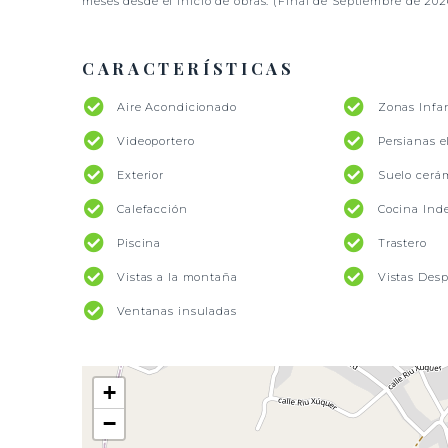
meses desde el inicio de obras. (Final de Septiembre de 202
CARACTERÍSTICAS
Aire Acondicionado
Zonas Infan
Videoportero
Persianas e
Exterior
Suelo cerá
Calefacción
Cocina Ind
Piscina
Trastero
Vistas a la montaña
Vistas Des
Ventanas insuladas
+
−