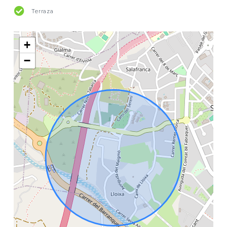
Terraza
+
−