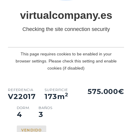
575.000€
REFERENCIA
SUPERFICIE
2
V22017
173
m
DORM.
BAÑOS
4
3
VENDIDO