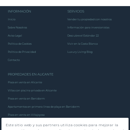
INFORMACIÓN
SERVICIOS
Inicio
Vender tu propiedad con nosotros
Sobre Nosotros
Información para inversionistas
Aviso Legal
Descubre el Estándar 22
Política de Cookies
Vivir en la Costa Blanca
Política de Privacidad
Luxury Living Blog
Contacto
PROPIEDADES EN ALICANTE
Pisos en venta en Alicante
Villas con piscina privada en Alicante
Pisos en venta en Benidorm
Apartamentos en primera línea de playa en Benidorm
Pisos en venta en Villajoyosa
Pisos en venta en El Albir
Este sitio web y sus partners utiliza cookies para mejorar la