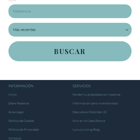
INFORMACIÓN
SERVICIOS
Inicio
Vender tu propiedad con nosotros
Sobre Nosotros
Información para inversionistas
Aviso Legal
Descubre el Estándar 22
Política de Cookies
Vivir en la Costa Blanca
Política de Privacidad
Luxury Living Blog
Contacto