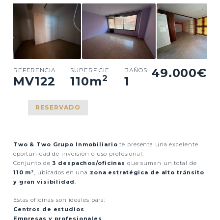
49.000€
REFERENCIA
SUPERFICIE
BAÑOS
2
MV122
110
m
1
RESERVADO
Two & Two Grupo Inmobiliario
te presenta una excelente
oportunidad de inversión o uso profesional:
Conjunto de
3 despachos/oficinas
que suman un total de
110 m²
, ubicados en una
zona estratégica de alto tránsito
y gran visibilidad
.
Estas oficinas son ideales para:
Centros de estudios
Empresas y profesionales