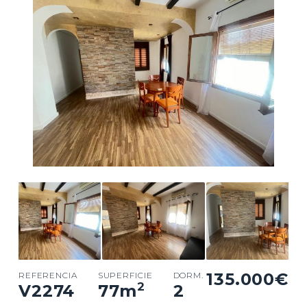
135.000€
REFERENCIA
SUPERFICIE
DORM.
2
V2274
77
m
2