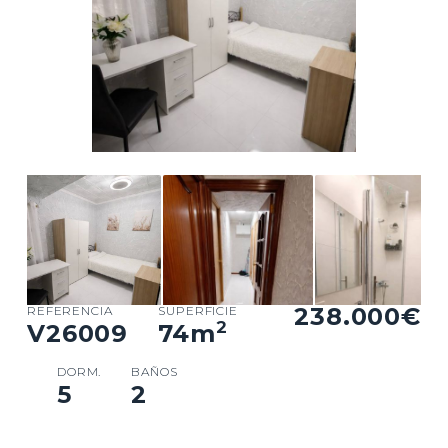
238.000€
REFERENCIA
SUPERFICIE
2
V26009
74
m
DORM.
BAÑOS
5
2