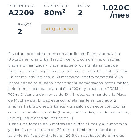
1.020€
REFERENCIA
SUPERFICIE
DORM.
2
A2209
80
m
2
/mes
BAÑOS
ALQUILADO
2
Piso duplex de obra nueva en alquiler en Playa Muchavista.
Ubicada en una urbanización de lujo con gimnasio, sauna,
piscina climatizada y piscina exterior comunitaria, parque
infantil, jardines y plaza de garaje para dos coches. Está en una
ubicación privilegiada, a 50 metros del centro comercial Villa
Marco donde se pueden encontrar supermercados, restaurantes,
peluquería... parada de autobús a 100 m y parada de TRAM a
700m. Distancia de menos de 10 minutos caminando a la Playa
de Muchavista. El piso está completamente amueblado, 2
amplias habitaciones, 2 baños y un salón comedor con cocina
completamente equipada (horno, microondas, lavadorasecadora,
lavavajillas, placas de inducción...)
Tiene una terraza de 6 metros con vistas al mar y a la montaña
y además un solarium de 22 metros también amueblado.
La vivienda fue construida en 2019 con acabados de primeras