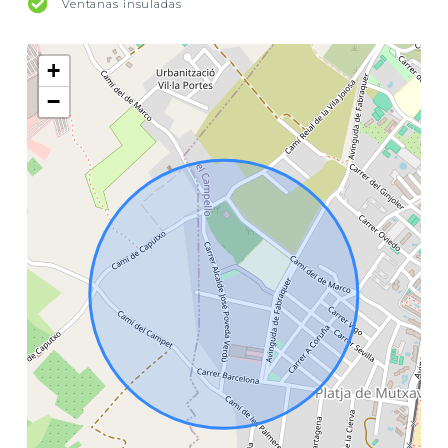
Ventanas insuladas
+
−