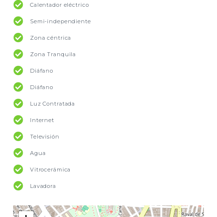
Calentador eléctrico
Semi-independiente
Zona céntrica
Zona Tranquila
Diáfano
Diáfano
Luz Contratada
Internet
Televisión
Agua
Vitrocerámica
Lavadora