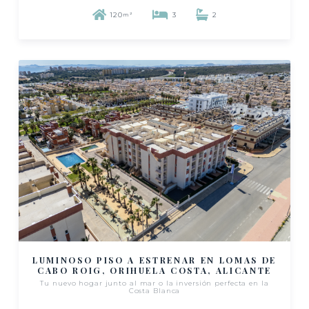
120
3
2
m²
LUMINOSO PISO A ESTRENAR EN LOMAS DE
CABO ROIG, ORIHUELA COSTA, ALICANTE
Tu nuevo hogar junto al mar o la inversión perfecta en la
Costa Blanca