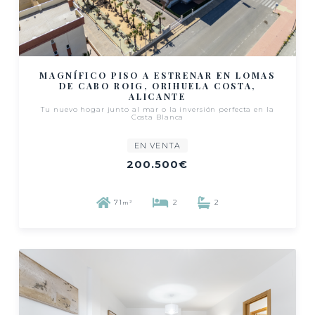
MAGNÍFICO PISO A ESTRENAR EN LOMAS
DE CABO ROIG, ORIHUELA COSTA,
ALICANTE
Tu nuevo hogar junto al mar o la inversión perfecta en la
Costa Blanca
EN VENTA
200.500€
71
2
2
m²