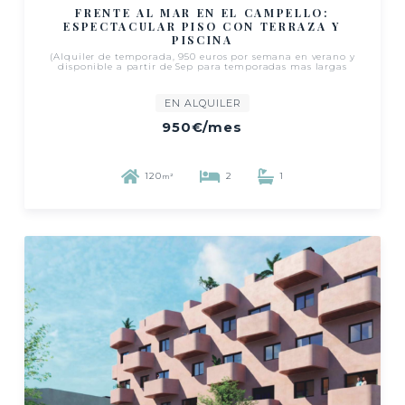
FRENTE AL MAR EN EL CAMPELLO:
ESPECTACULAR PISO CON TERRAZA Y
PISCINA
(Alquiler de temporada, 950 euros por semana en verano y
disponible a partir de Sep para temporadas mas largas
EN ALQUILER
950€
/mes
120
2
1
m²