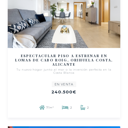
ESPECTACULAR PISO A ESTRENAR EN
LOMAS DE CABO ROIG, ORIHUELA COSTA,
ALICANTE
Tu nuevo hogar junto al mar o la inversión perfecta en la
Costa Blanca
EN VENTA
240.500€
71
2
2
m²