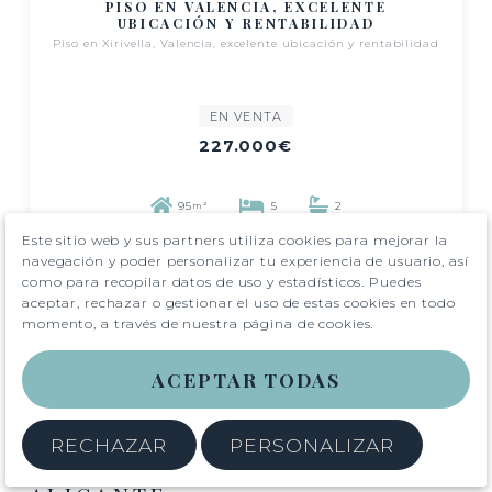
PISO EN VALENCIA, EXCELENTE
UBICACIÓN Y RENTABILIDAD
Piso en Xirivella, Valencia, excelente ubicación y rentabilidad
EN VENTA
227.000€
95
5
2
m²
Este sitio web y sus partners utiliza cookies para mejorar la
navegación y poder personalizar tu experiencia de usuario, así
como para recopilar datos de uso y estadísticos. Puedes
aceptar, rechazar o gestionar el uso de estas cookies en todo
momento, a través de nuestra página de cookies.
1
2
ACEPTAR TODAS
RECHAZAR
PERSONALIZAR
PROPIEDADES EN VENTA EN