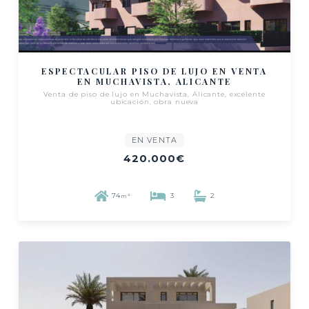
ESPECTACULAR PISO DE LUJO EN VENTA
EN MUCHAVISTA, ALICANTE
Venta de piso de lujo en Muchavista, Alicante, excelente
ubicación, obra nueva
EN VENTA
420.000€
74
3
2
m²