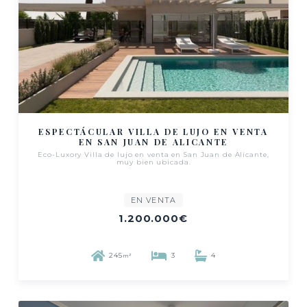
ESPECTÁCULAR VILLA DE LUJO EN VENTA
EN SAN JUAN DE ALICANTE
Eco-Luxory Villa de lujo en venta en San Juan de Alicante,
muy bien ubicada.
EN VENTA
1.200.000€
245
3
4
m²