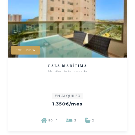
EXCLUSIVA
CALA MARÍTIMA
Alquiler de temporada
EN ALQUILER
1.350€
/mes
80
2
2
m²