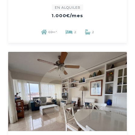
EN ALQUILER
1.000€
/mes
69
2
2
m²