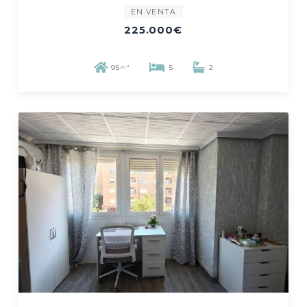
EN VENTA
225.000€
95
5
2
m²