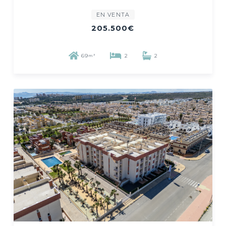
EN VENTA
205.500€
69
2
2
m²