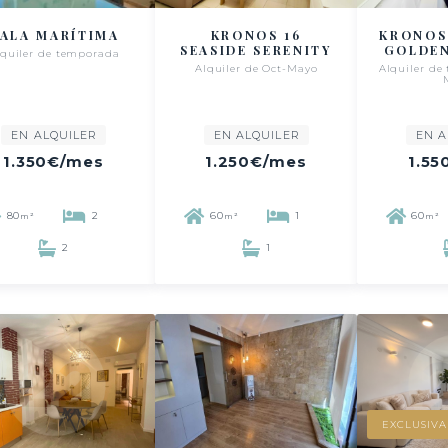
ALA MARÍTIMA
KRONOS 16
KRONOS
SEASIDE SERENITY
GOLDEN
lquiler de temporada
Alquiler de Oct-Mayo
Alquiler de
EN ALQUILER
EN ALQUILER
EN A
1.350€
/mes
1.250€
/mes
1.55
80
2
60
1
60
m²
m²
m²
2
1
EXCLUSIVA