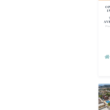
O
I
AV
Pis