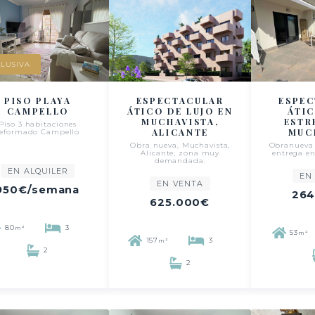
LUSIVA
PISO PLAYA
ESPECTACULAR
ESPE
CAMPELLO
ÁTICO DE LUJO EN
ÁTI
MUCHAVISTA,
ESTR
Piso 3 habitaciones
ALICANTE
MUC
reformado Campello
Obra nueva, Muchavista,
Obranueva
Alicante, zona muy
entrega en
demandada.
EN ALQUILER
EN
EN VENTA
950€
/semana
264
625.000€
80
3
m²
53
m²
157
3
m²
2
2