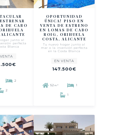
CTACULAR
OPORTUNIDAD
 ESTRENAR
ÚNICA! PISO EN
AS DE CABO
VENTA DE ESTRENO
 ORIHUELA
EN LOMAS DE CABO
 ALICANTE
ROIG, ORIHUELA
COSTA, ALICANTE
hogar junto al
versión perfecta
Tu nuevo hogar junto al
osta Blanca
mar o la inversión perfecta
en la Costa Blanca
 VENTA
EN VENTA
.500€
147.500€
2
52
1
m²
2
1