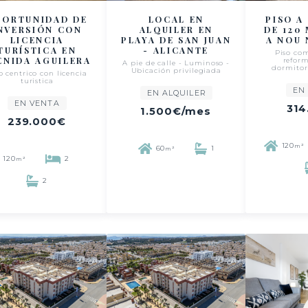
PORTUNIDAD DE
LOCAL EN
PISO A
NVERSIÓN CON
ALQUILER EN
DE 120
LICENCIA
PLAYA DE SAN JUAN
A NOU
TURÍSTICA EN
- ALICANTE
Piso co
ENIDA AGUILERA
refor
A pie de calle - Luminoso -
dormitor
Ubicación privilegiada
o centrico con licencia
turistica
EN
EN ALQUILER
EN VENTA
314
1.500€
/mes
239.000€
120
m²
60
1
m²
120
2
m²
2