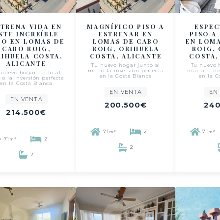
STRENA VIDA EN
MAGNÍFICO PISO A
ESPE
STE INCREÍBLE
ESTRENAR EN
PISO A
SO EN LOMAS DE
LOMAS DE CABO
EN LOM
CABO ROIG,
ROIG, ORIHUELA
ROIG,
IHUELA COSTA,
COSTA, ALICANTE
COSTA,
ALICANTE
Tu nuevo hogar junto al
Tu nuevo 
mar o la inversión perfecta
mar o la in
 nuevo hogar junto al
en la Costa Blanca
en la C
o la inversión perfecta
en la Costa Blanca
EN VENTA
EN
EN VENTA
200.500€
240
214.500€
71
2
71
m²
m²
71
2
m²
2
2