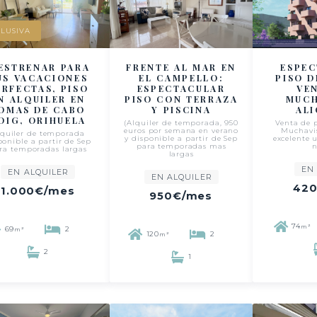
LUSIVA
ESTRENAR PARA
FRENTE AL MAR EN
ESPE
US VACACIONES
EL CAMPELLO:
PISO D
ERFECTAS, PISO
ESPECTACULAR
VE
N ALQUILER EN
PISO CON TERRAZA
MUCH
OMAS DE CABO
Y PISCINA
AL
OIG, ORIHUELA
(Alquiler de temporada, 950
Venta de p
euros por semana en verano
Muchavis
lquiler de temporada
y disponible a partir de Sep
excelente 
ponible a partir de Sep
para temporadas mas
ra temporadas largas
largas
EN
EN ALQUILER
EN ALQUILER
420
1.000€
/mes
950€
/mes
74
m²
69
2
m²
120
2
m²
2
1