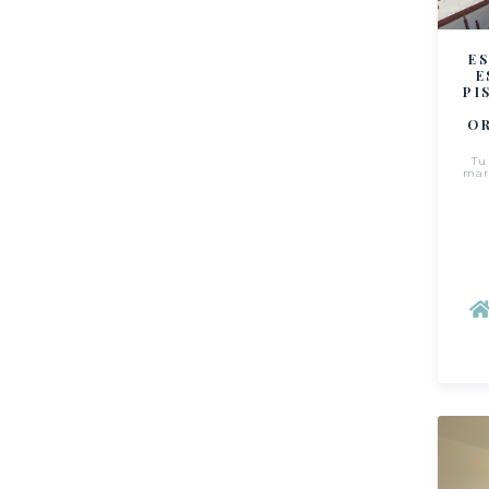
E
E
PI
OR
Tu
mar 