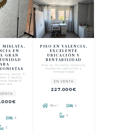
N MISLATA,
PISO EN VALENCIA,
NCIA EN
EXCELENTE
TA GRAN
UBICACIÓN Y
TUNIDAD
RENTABILIDAD
PARA
Piso en Xirivella, Valencia,
SIONISTAS
excelente ubicación y
rentabilidad
encia, venta, 5
nes, 2 baños,
ntos desde el
EN VENTA
mer día
227.000€
 VENTA
.000€
95
5
m²
2
5
2