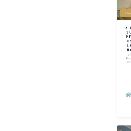
EXC
A 
T
P
E
L
R
A
dis
pa