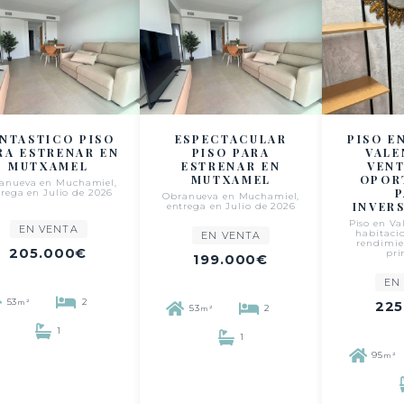
NTASTICO PISO
ESPECTACULAR
PISO E
RA ESTRENAR EN
PISO PARA
VALE
MUTXAMEL
ESTRENAR EN
VEN
MUTXAMEL
OPOR
anueva en Muchamiel,
trega en Julio de 2026
Obranueva en Muchamiel,
INVER
entrega en Julio de 2026
Piso en Val
EN VENTA
habitacio
EN VENTA
rendimie
205.000€
pri
199.000€
EN
53
2
m²
225
53
2
m²
1
1
95
m²