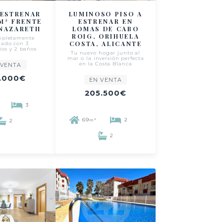
 ESTRENAR
LUMINOSO PISO A
 M² FRENTE
ESTRENAR EN
 NAZARETH
LOMAS DE CABO
ROIG, ORIHUELA
mpletamente
COSTA, ALICANTE
mado con 3
ios y 2 baños
Tu nuevo hogar junto al
mar o la inversión perfecta
en la Costa Blanca
 VENTA
.000€
EN VENTA
205.500€
3
69
2
m²
2
2