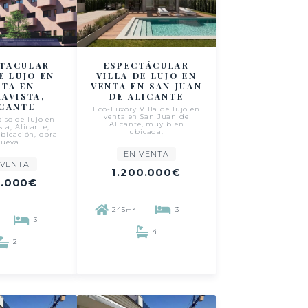
CTACULAR
ESPECTÁCULAR
E LUJO EN
VILLA DE LUJO EN
NTA EN
VENTA EN SAN JUAN
AVISTA,
DE ALICANTE
ICANTE
Eco-Luxory Villa de lujo en
venta en San Juan de
iso de lujo en
Alicante, muy bien
ta, Alicante,
ubicada.
ubicación, obra
nueva
EN VENTA
 VENTA
1.200.000€
.000€
245
3
m²
3
4
2