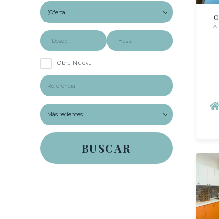
C
A
Obra Nueva