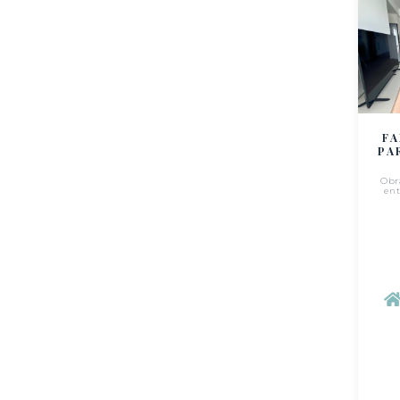
FA
PA
Obr
en