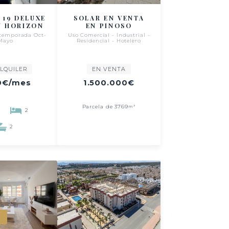
 19 DELUXE
SOLAR EN VENTA
 HORIZON
EN PINOSO
 temporada Oct-
Uso Comercial - Industrial -
Mayo
Residencial - Hotelero
LQUILER
EN VENTA
0€
/mes
1.500.000€
Parcela de 3769
m²
2
2